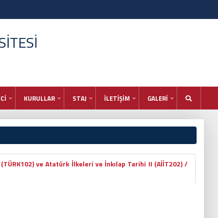
İTESİ
Cİ
KURULLAR
STAJ
İLETİŞİM
GALERİ
 (TÜRK102) ve Atatürk İlkeleri ve İnkılap Tarihi II (AİİT202) /