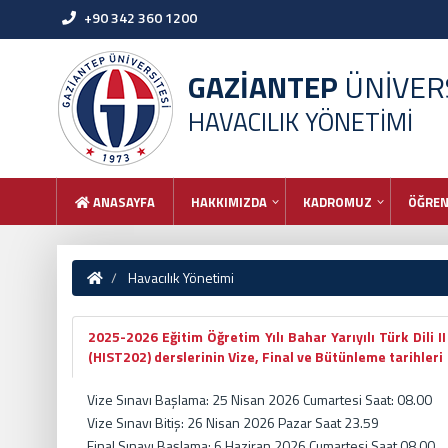
+90 342 360 1200
GAZİANTEP
ÜNİVERS
HAVACILIK YÖNETİMİ
ANASAYFA
HAKKIMIZDA
KADROMUZ
ÖĞREN
Havacılık Yönetimi
2025-2026 Eğitim Öğretim Yılı Bahar Yarıyılı Türk Dili II
(HIST202) derslerinin Vize, Final ve Bütünleme tarihleri
Vize Sınavı Başlama: 25 Nisan 2026 Cumartesi Saat: 08.00
Vize Sınavı Bitiş: 26 Nisan 2026 Pazar Saat 23.59
Final Sınavı Başlama: 6 Haziran 2026 Cumartesi,Saat 08.00